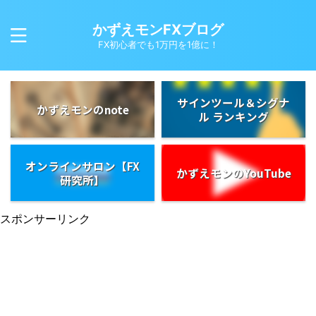
かずえモンFXブログ
FX初心者でも1万円を1億に！
サインツール＆シグナ
かずえモンのnote
ル ランキング
オンラインサロン【FX
かずえモンのYouTube
研究所】
スポンサーリンク