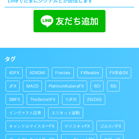
Lineでたまにシグナルとか配信します
タグ
4DFX
ADXDMI
Fractals
FXRealize
FX革命DX
JFX
MACD
PlatinumKuberaFX
RCI
RSI
SBIFX
TheSecretFX
YJFX!
ZIGZAG
インヴァスト証券
エリオット波動
キャンドルマイスターFX
ゲイスキャFX
ゴルスパFX