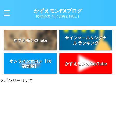
かずえモンFXブログ
FX初心者でも1万円を1億に！
サインツール＆シグナ
かずえモンのnote
ル ランキング
オンラインサロン【FX
かずえモンのYouTube
研究所】
スポンサーリンク