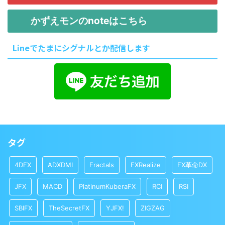
かずえモンのnoteはこちら
Lineでたまにシグナルとか配信します
タグ
4DFX
ADXDMI
Fractals
FXRealize
FX革命DX
JFX
MACD
PlatinumKuberaFX
RCI
RSI
SBIFX
TheSecretFX
YJFX!
ZIGZAG