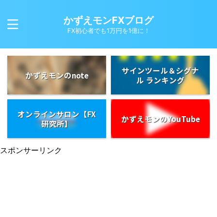
かずえモンFXブログ
FX初心者でも1万円を1億に！
サインツール＆シグナ
かずえモンのnote
ル ランキング
オンラインサロン【FX
かずえモンのYouTube
研究所】
スポンサーリンク