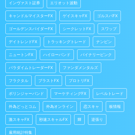
インヴァスト証券
エリオット波動
キャンドルマイスターFX
ゲイスキャFX
ゴルスパFX
ゴールデンスパイダーFX
シークレットFX
スワップ
デイトレンドFX
トラッキングトレード
ナンピン
ニュートンFX
ハイローバンド
バイナリーピンク
パラダイムトレーダーFX
ファンダメンタルズ
フラクタル
ブラストFX
プロトリFX
ボリンジャーバンド
マーケティングFX
レベルトレード
外為どっとコム
外為オンライン
恋スキャ
板情報
激スキャFX
秒速スキャルFX
輝
逆張り
雇用統計特集