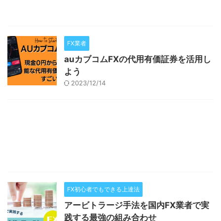
FX業者
auカブコムFXの代用有価証券を活用し
よう
2023/12/14
FX初心者でもできる上達法
アービトラージ手法を国内FX業者で実
践する最強の組み合わせ