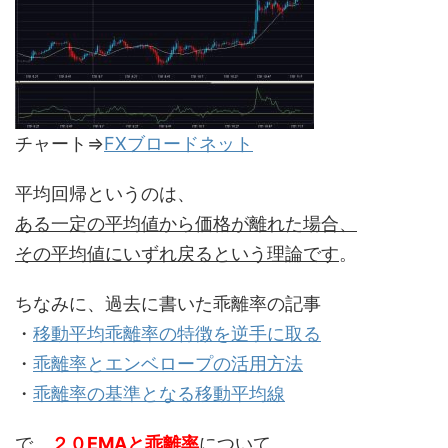
チャート⇒
FXブロードネット
平均回帰というのは、
ある一定の平均値から価格が離れた場合、
その平均値にいずれ戻るという理論です
。
ちなみに、過去に書いた乖離率の記事
・
移動平均乖離率の特徴を逆手に取る
・
乖離率とエンベロープの活用方法
・
乖離率の基準となる移動平均線
で、
２０EMAと乖離率
について。