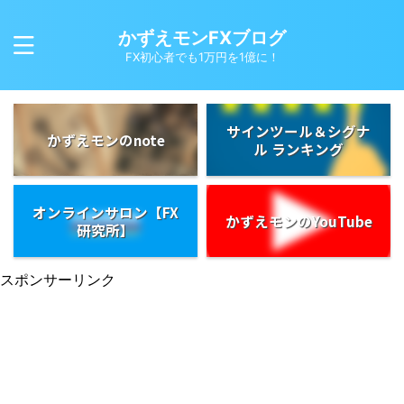
かずえモンFXブログ
FX初心者でも1万円を1億に！
サインツール＆シグナ
かずえモンのnote
ル ランキング
オンラインサロン【FX
かずえモンのYouTube
研究所】
スポンサーリンク