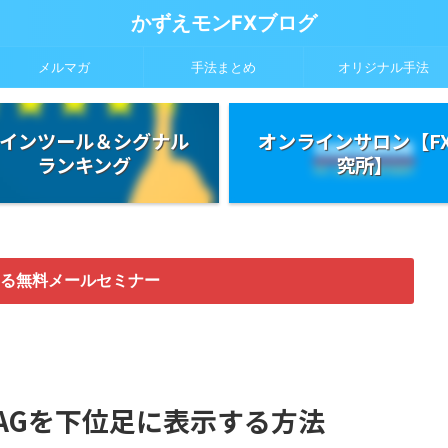
かずえモンFXブログ
メルマガ
手法まとめ
オリジナル手法
インツール＆シグナル
オンラインサロン【F
ランキング
究所】
る無料メールセミナー
ZAGを下位足に表示する方法