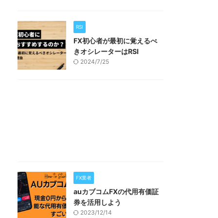
RSI
FX初心者が最初に覚えるべ
きオシレーターはRSI
2024/7/25
FX業者
auカブコムFXの代用有価証
券を活用しよう
2023/12/14