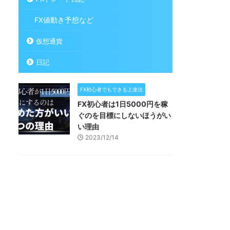
FX値動き予想など
仮想通貨
日記
FX初心者でもできる上達法
FX初心者は1日5000円を稼
ぐのを目標にしないほうがい
い理由
2023/12/14