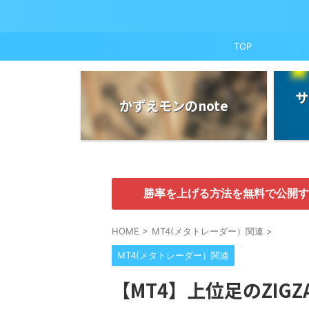
TOP
サ
かずえモンのnote
勝率を上げる方法を無料で公開す
HOME
>
MT4(メタトレーダー）関連
>
MT4(メタトレーダー）関連
【MT4】上位足のZIG