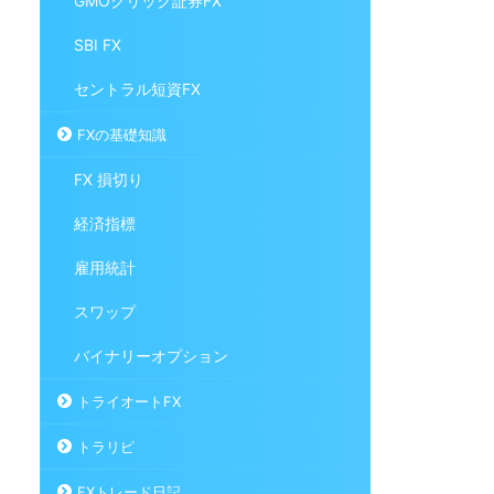
GMOクリック証券FX
SBI FX
セントラル短資FX
FXの基礎知識
FX 損切り
経済指標
雇用統計
スワップ
バイナリーオプション
トライオートFX
トラリピ
FXトレード日記