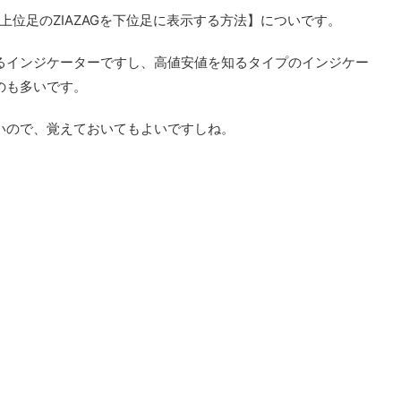
位足のZIAZAGを下位足に表示する方法】についです。
いるインジケーターですし、高値安値を知るタイプのインジケー
ものも多いです。
良いので、覚えておいてもよいですしね。