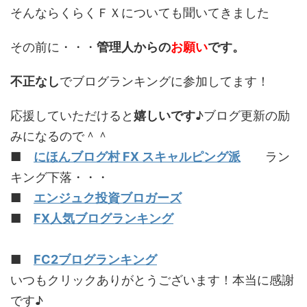
そんならくらくＦＸについても聞いてきました
その前に・・・
管理人からの
お願い
です。
不正なし
でブログランキングに参加してます！
応援していただけると
嬉しいです
♪ブログ更新の励
みになるので＾＾
■
にほんブログ村 FX スキャルピング派
ラン
キング下落・・・
■
エンジュク投資ブロガーズ
■
FX人気ブログランキング
■
FC2ブログランキング
いつもクリックありがとうございます！本当に感謝
です♪