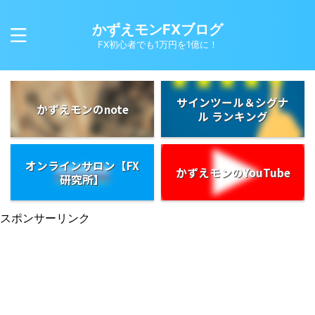
かずえモンFXブログ
FX初心者でも1万円を1億に！
サインツール＆シグナ
かずえモンのnote
ル ランキング
オンラインサロン【FX
かずえモンのYouTube
研究所】
スポンサーリンク