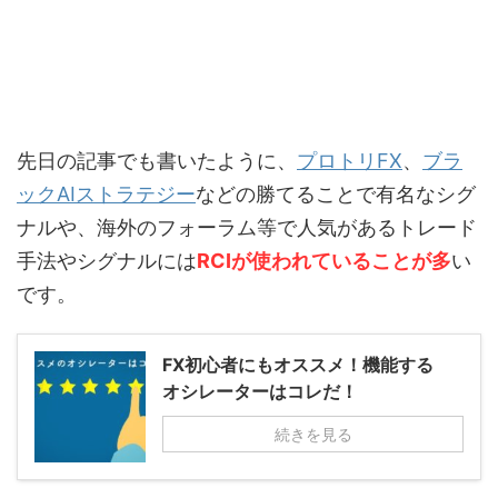
先日の記事でも書いたように、
プロトリFX
、
ブラ
ックAIストラテジー
などの
勝てることで有名なシグ
ナル
や、海外のフォーラム等で人気があるトレード
手法やシグナルには
RCI
が使われていることが多
い
です。
FX初心者にもオススメ！機能する
オシレーターはコレだ！
続きを見る