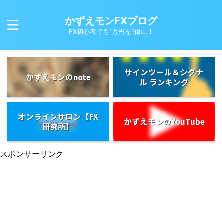
かずえモンFXブログ
FX初心者でも1万円を1億に！
サインツール＆シグナ
かずえモンのnote
ル ランキング
オンラインサロン【FX
かずえモンのYouTube
研究所】
スポンサーリンク