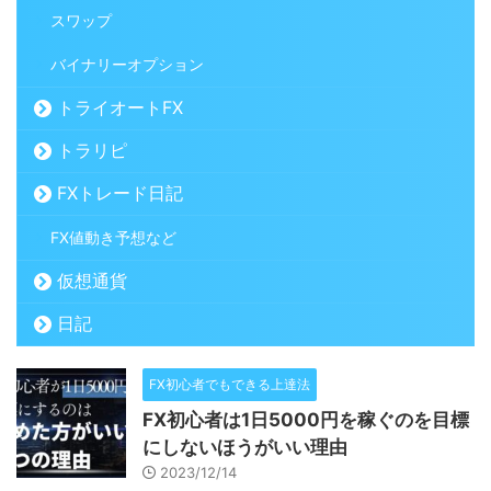
スワップ
バイナリーオプション
トライオートFX
トラリピ
FXトレード日記
FX値動き予想など
仮想通貨
日記
FX初心者でもできる上達法
FX初心者は1日5000円を稼ぐのを目標
にしないほうがいい理由
2023/12/14