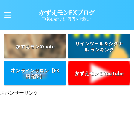
かずえモンFXブログ
FX初心者でも1万円を1億に！
サインツール＆シグナ
かずえモンのnote
ル ランキング
オンラインサロン【FX
かずえモンのYouTube
研究所】
スポンサーリンク