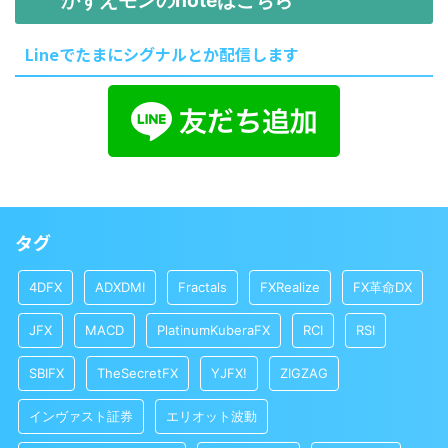
かずえモンのnoteはこちら
Lineでたまにシグナルとか配信します
タグ
4DFX
ADXDMI
Fractals
FXRealize
FX革命DX
JFX
MACD
PlatinumKuberaFX
RCI
RSI
SBIFX
TheSecretFX
YJFX!
ZIGZAG
インヴァスト証券
エリオット波動