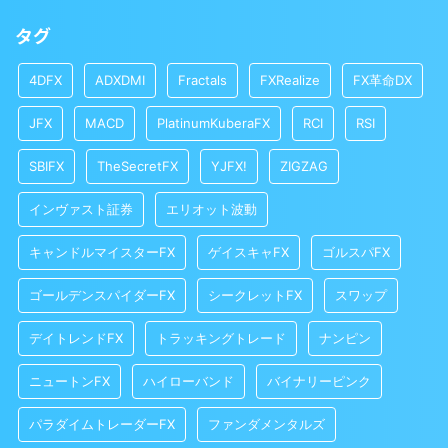
タグ
4DFX
ADXDMI
Fractals
FXRealize
FX革命DX
JFX
MACD
PlatinumKuberaFX
RCI
RSI
SBIFX
TheSecretFX
YJFX!
ZIGZAG
インヴァスト証券
エリオット波動
キャンドルマイスターFX
ゲイスキャFX
ゴルスパFX
ゴールデンスパイダーFX
シークレットFX
スワップ
デイトレンドFX
トラッキングトレード
ナンピン
ニュートンFX
ハイローバンド
バイナリーピンク
パラダイムトレーダーFX
ファンダメンタルズ