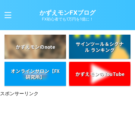
かずえモンFXブログ
FX初心者でも1万円を1億に！
サインツール＆シグナ
かずえモンのnote
ル ランキング
オンラインサロン【FX
かずえモンのYouTube
研究所】
スポンサーリンク