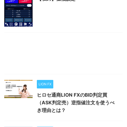
LION FX
ヒロセ通商LION FXのBID判定買
（ASK判定売）逆指値注文を使うべ
き理由とは？