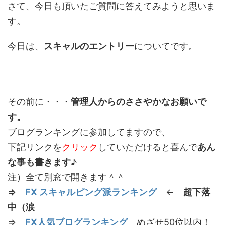
さて、今日も頂いたご質問に答えてみようと思いま
す。
今日は、
スキャルのエントリー
についてです。
その前に・・・
管理人からのささやかなお願いで
す。
ブログランキングに参加してますので、
下記リンクを
クリック
していただけると喜んで
あん
な事も書きます
♪
注）全て別窓で開きます＾＾
⇒
FX スキャルピング派ランキング
←
超下落
中（涙
⇒
FX人気ブログランキング
めざせ50位以内！