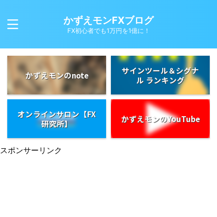
かずえモンFXブログ
FX初心者でも1万円を1億に！
サインツール＆シグナ
かずえモンのnote
ル ランキング
オンラインサロン【FX
かずえモンのYouTube
研究所】
スポンサーリンク