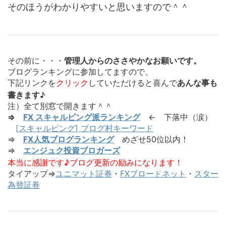
そのほうがわかりやすいと思いますので＾＾
その前に・・・
管理人からのささやかなお願いです。
ブログランキングに参加してますので、
下記リンクを
クリック
していただけると喜んで
あんな事も
書きます
♪
注）全て別窓で開きます＾＾
⇒
FX スキャルピング派ランキング
← 下落中（涙）
[スキャルピング] ブログ村キーワード
⇒
FX人気ブログランキング
めざせ50位以内！
⇒
エンジュク投資ブロガーズ
本当に感謝です♪ブログ更新の励みになります！
タイアップ⇒
ユニマット証券
・
FXブロードネット
・
スター
為替証券