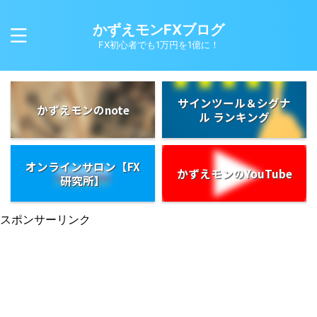
かずえモンFXブログ
FX初心者でも1万円を1億に！
サインツール＆シグナ
かずえモンのnote
ル ランキング
オンラインサロン【FX
かずえモンのYouTube
研究所】
スポンサーリンク