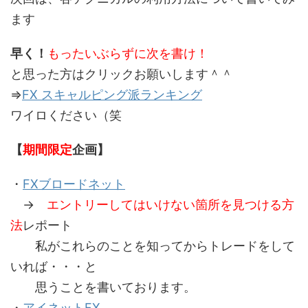
ます
早く！
もったいぶらずに次を書け！
と思った方はクリックお願いします＾＾
⇒
FX スキャルピング派ランキング
ワイロください（笑
【
期間限定
企画】
・
FXブロードネット
→
エントリーしてはいけない箇所を見つける方
法
レポート
私がこれらのことを知ってからトレードをして
いれば・・・と
思うことを書いております。
・
アイネットFX