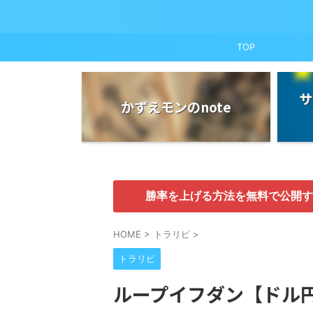
TOP
サ
かずえモンのnote
勝率を上げる方法を無料で公開す
HOME
>
トラリピ
>
トラリピ
ループイフダン【ドル円