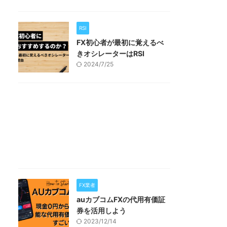
RSI
FX初心者が最初に覚えるべ
きオシレーターはRSI
2024/7/25
FX業者
auカブコムFXの代用有価証
券を活用しよう
2023/12/14