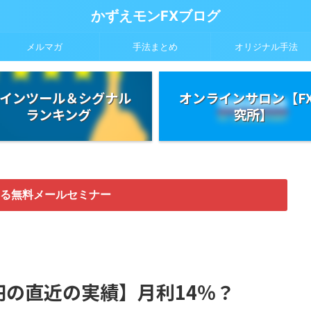
かずえモンFXブログ
メルマガ
手法まとめ
オリジナル手法
インツール＆シグナル
オンラインサロン【F
ランキング
究所】
る無料メールセミナー
の直近の実績】月利14％？