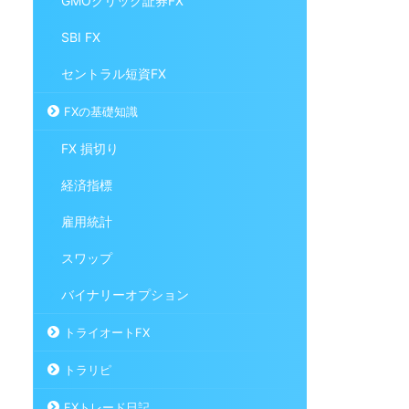
GMOクリック証券FX
SBI FX
セントラル短資FX
FXの基礎知識
FX 損切り
経済指標
雇用統計
スワップ
バイナリーオプション
トライオートFX
トラリピ
FXトレード日記