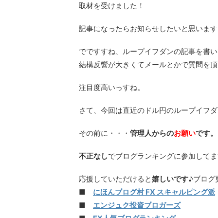
取材を受けました！
記事になったらお知らせしたいと思います
でですすね、ループイフダンの記事を書い
結構反響が大きくてメールとかで質問を頂
注目度高いっすね。
さて、今回は直近のドル円のループイフダ
その前に・・・
管理人からの
お願い
です。
不正なし
でブログランキングに参加してま
応援していただけると
嬉しいです
♪ブログ
■
にほんブログ村 FX スキャルピング派
■
エンジュク投資ブロガーズ