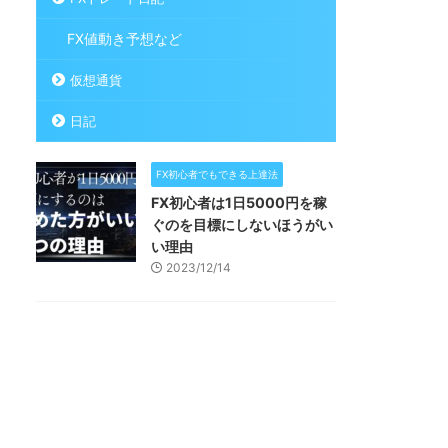
FX値動き予想など
仮想通貨
日記
FX初心者でもできる上達法
FX初心者は1日5000円を稼
ぐのを目標にしないほうがい
い理由
2023/12/14