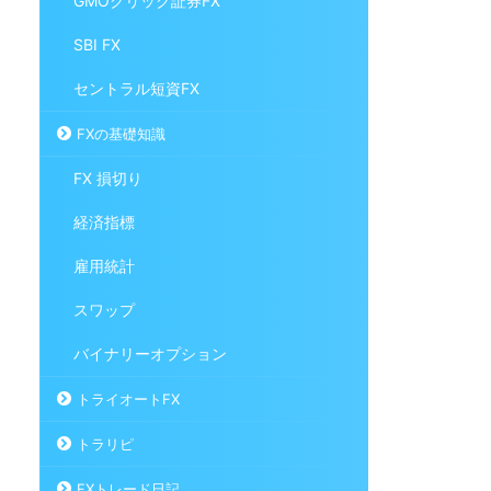
GMOクリック証券FX
SBI FX
セントラル短資FX
FXの基礎知識
FX 損切り
経済指標
雇用統計
スワップ
バイナリーオプション
トライオートFX
トラリピ
FXトレード日記