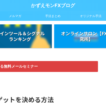
かずえモンFXブログ
メルマガ
手法まとめ
オリジナル手法
インツール＆シグナル
オンラインサロン【F
ランキング
究所】
る無料メールセミナー
ゲットを決める方法