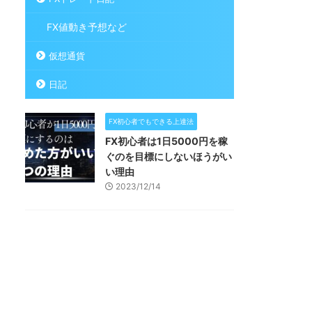
FX値動き予想など
仮想通貨
日記
FX初心者でもできる上達法
FX初心者は1日5000円を稼
ぐのを目標にしないほうがい
い理由
2023/12/14