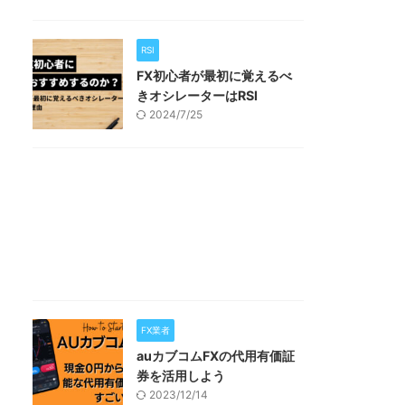
RSI
FX初心者が最初に覚えるべ
きオシレーターはRSI
2024/7/25
FX業者
auカブコムFXの代用有価証
券を活用しよう
2023/12/14