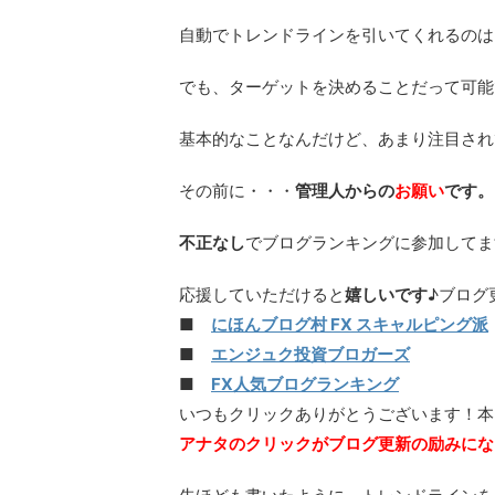
自動でトレンドラインを引いてくれるのは
でも、ターゲットを決めることだって可能
基本的なことなんだけど、あまり注目され
その前に・・・
管理人からの
お願い
です。
不正なし
でブログランキングに参加してま
応援していただけると
嬉しいです
♪ブログ
■
にほんブログ村 FX スキャルピング派
■
エンジュク投資ブロガーズ
■
FX人気ブログランキング
いつもクリックありがとうございます！本
アナタのクリックがブログ更新の励みにな