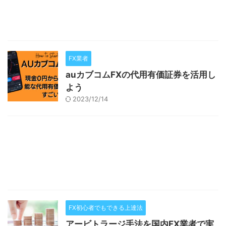
FX業者
auカブコムFXの代用有価証券を活用し
よう
2023/12/14
FX初心者でもできる上達法
アービトラージ手法を国内FX業者で実