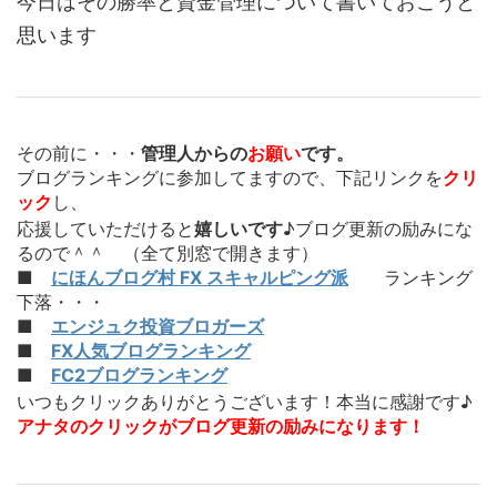
今日はその勝率と資金管理について書いておこうと
思います
その前に・・・
管理人からの
お願い
です。
ブログランキングに参加してますので、下記リンクを
クリ
ック
し、
応援していただけると
嬉しいです
♪ブログ更新の励みにな
るので＾＾ （全て別窓で開きます）
■
にほんブログ村 FX スキャルピング派
ランキング
下落・・・
■
エンジュク投資ブロガーズ
■
FX人気ブログランキング
■
FC2ブログランキング
いつもクリックありがとうございます！本当に感謝です♪
アナタのクリックがブログ更新の励みになります！