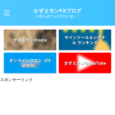
かずえモンFXブログ
FX初心者でも1万円を1億に！
サインツール＆シグナ
かずえモンのnote
ル ランキング
オンラインサロン【FX
かずえモンのYouTube
研究所】
スポンサーリンク