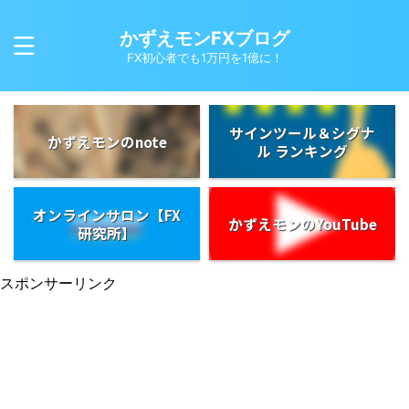
かずえモンFXブログ
FX初心者でも1万円を1億に！
サインツール＆シグナ
かずえモンのnote
ル ランキング
オンラインサロン【FX
かずえモンのYouTube
研究所】
スポンサーリンク