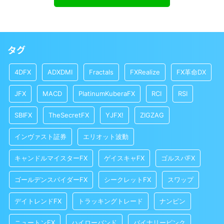
タグ
4DFX
ADXDMI
Fractals
FXRealize
FX革命DX
JFX
MACD
PlatinumKuberaFX
RCI
RSI
SBIFX
TheSecretFX
YJFX!
ZIGZAG
インヴァスト証券
エリオット波動
キャンドルマイスターFX
ゲイスキャFX
ゴルスパFX
ゴールデンスパイダーFX
シークレットFX
スワップ
デイトレンドFX
トラッキングトレード
ナンピン
ニュートンFX
ハイローバンド
バイナリーピンク