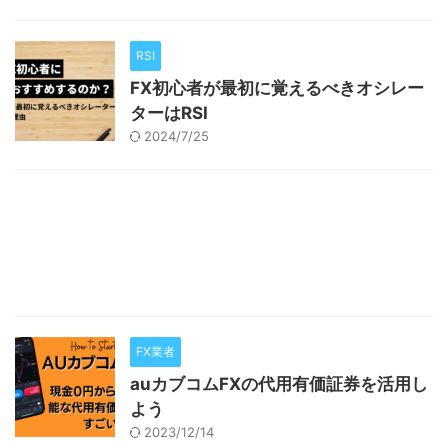
RSI
FX初心者が最初に覚えるべきオシレー
ターはRSI
2024/7/25
FX業者
auカブコムFXの代用有価証券を活用し
よう
2023/12/14