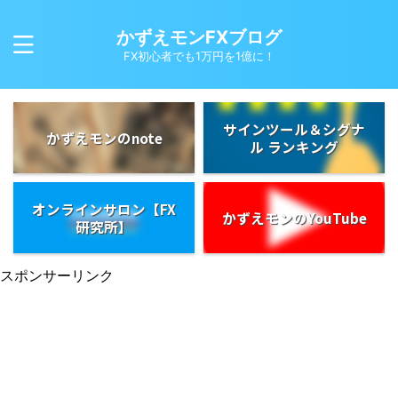
かずえモンFXブログ
FX初心者でも1万円を1億に！
サインツール＆シグナ
かずえモンのnote
ル ランキング
オンラインサロン【FX
かずえモンのYouTube
研究所】
スポンサーリンク