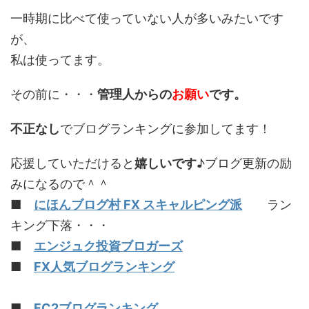
一時期に比べて使っていない人が多いみたいです
が、
私は使ってます。
その前に・・・
管理人からの
お願い
です。
不正なし
でブログランキングに参加してます！
応援していただけると
嬉しいです
♪ブログ更新の励
みになるので＾＾
■
にほんブログ村 FX スキャルピング派
ラン
キング下落・・・
■
エンジュク投資ブロガーズ
■
FX人気ブログランキング
■
FC2ブログランキング