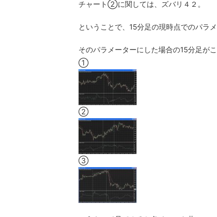
チャート②に関しては、ズバリ４２。
ということで、15分足の現時点でのパラ
そのパラメーターにした場合の15分足が
①
②
③