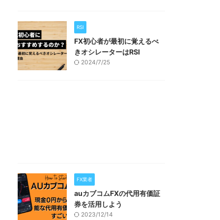
RSI
FX初心者が最初に覚えるべ
きオシレーターはRSI
2024/7/25
FX業者
auカブコムFXの代用有価証
券を活用しよう
2023/12/14