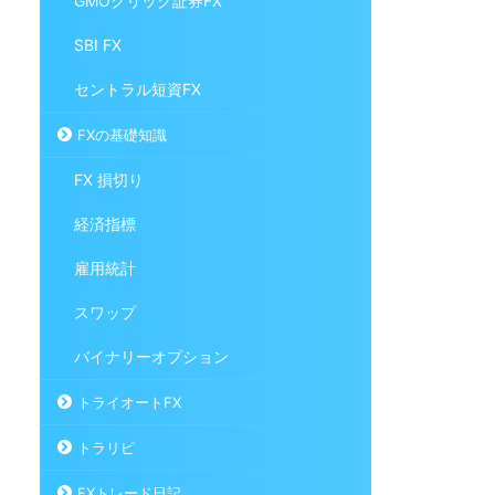
GMOクリック証券FX
SBI FX
セントラル短資FX
FXの基礎知識
FX 損切り
経済指標
雇用統計
スワップ
バイナリーオプション
トライオートFX
トラリピ
FXトレード日記