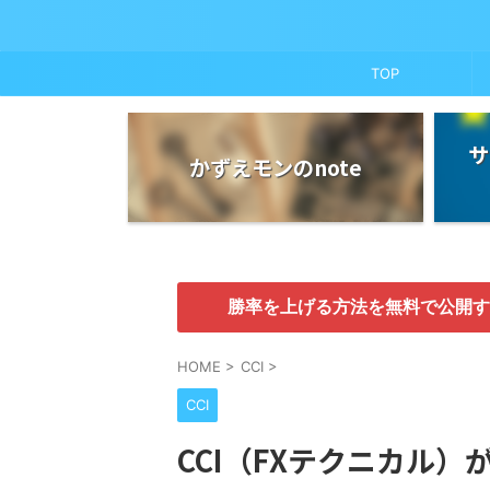
TOP
サ
かずえモンのnote
勝率を上げる方法を無料で公開す
HOME
>
CCI
>
CCI
CCI（FXテクニカル