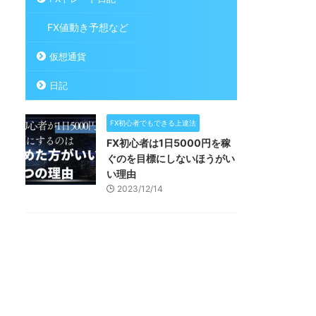
FX値動き予想など
仮想通貨
日記
FX初心者でもできる上達法
FX初心者は1日5000円を稼
ぐのを目標にしないほうがい
い理由
2023/12/14