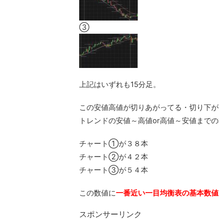
③
上記はいずれも15分足。
この安値高値が切りあがってる・切り下が
トレンドの安値～高値or高値～安値まで
チャート①が３８本
チャート②が４２本
チャート③が５４本
この数値に
一番近い一目均衡表の基本数値
スポンサーリンク