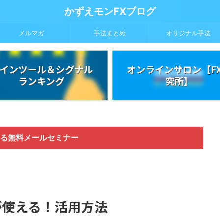
かずえモンFXブログ
メルマガ
手法まとめ
オリジナル手法
インツール＆シグナル
オンラインサロン【F
ランキング
究所】
る無料メールセミナー
）が使える！活用方法