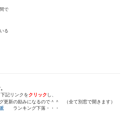
間で
いる
す。
、下記リンクを
クリック
し、
ログ更新の励みになるので＾＾ （全て別窓で開きます）
派
ランキング下落・・・