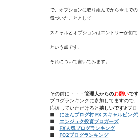
で、オプションに取り組んでから今までの
気づいたこととして
スキャルとオプションはエントリーが似て
という点です。
それについて書いてみます。
その前に・・・
管理人からの
お願い
で
ブログランキングに参加してますので
応援していただけると
嬉しいです
♪ブ
■
にほんブログ村 FX スキャルピング
■
エンジュク投資ブロガーズ
■
FX人気ブログランキング
■
FC2ブログランキング