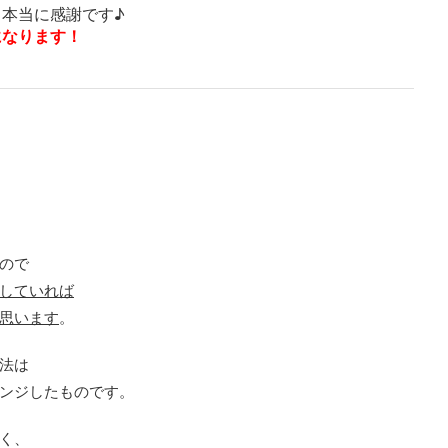
本当に感謝です♪
になります！
ので
していれば
思います
。
法は
ンジしたものです。
く、