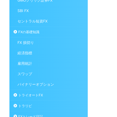
GMOクリック証券FX
SBI FX
セントラル短資FX
FXの基礎知識
FX 損切り
経済指標
雇用統計
スワップ
バイナリーオプション
トライオートFX
トラリピ
FXトレード日記