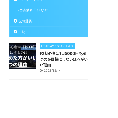
FX値動き予想など
仮想通貨
日記
FX初心者でもできる上達法
FX初心者は1日5000円を稼
ぐのを目標にしないほうがい
い理由
2023/12/14