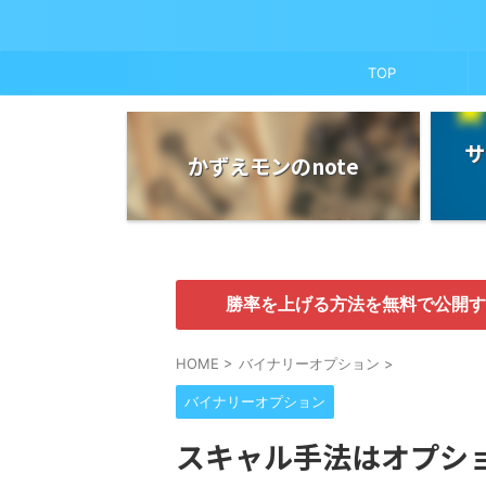
TOP
サ
かずえモンのnote
勝率を上げる方法を無料で公開す
HOME
>
バイナリーオプション
>
バイナリーオプション
スキャル手法はオプシ