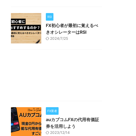
RSI
FX初心者が最初に覚えるべ
きオシレーターはRSI
2024/7/25
FX業者
auカブコムFXの代用有価証
券を活用しよう
2023/12/14