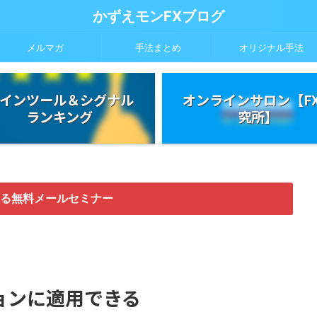
かずえモンFXブログ
メルマガ
手法まとめ
オリジナル手法
インツール＆シグナル
オンラインサロン【F
ランキング
究所】
る無料メールセミナー
ョンに適用できる