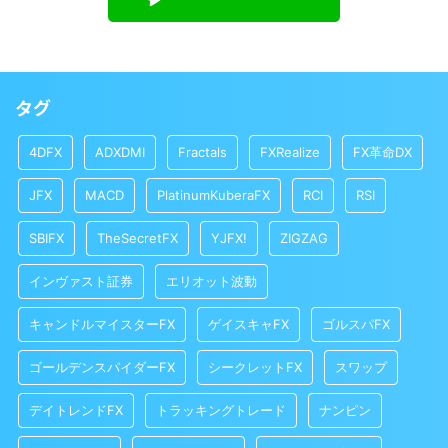
タグ
4DFX
ADXDMI
Fractals
FXRealize
FX革命DX
JFX
MACD
PlatinumKuberaFX
RCI
RSI
SBIFX
TheSecretFX
YJFX!
ZIGZAG
インヴァスト証券
エリオット波動
キャンドルマイスターFX
ゲイスキャFX
ゴルスパFX
ゴールデンスパイダーFX
シークレットFX
スワップ
デイトレンドFX
トラッキングトレード
ナンピン