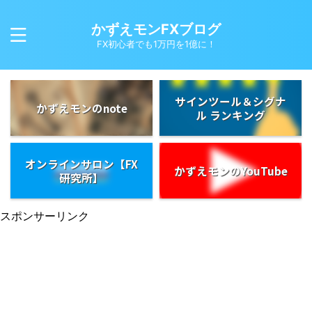
かずえモンFXブログ
FX初心者でも1万円を1億に！
サインツール＆シグナ
かずえモンのnote
ル ランキング
オンラインサロン【FX
かずえモンのYouTube
研究所】
スポンサーリンク